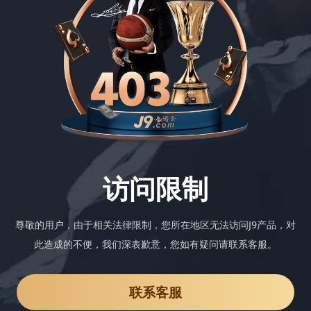
访问限制
尊敬的用户，由于相关法律限制，您所在地区无法访问J9产品，对
此造成的不便，我们深表歉意，您如有疑问请联系客服。
联系客服